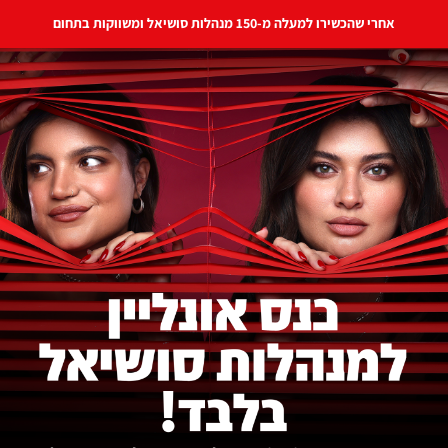
הכשירו למעלה מ-150 מנהלות סושיאל ומשווקות בתחום