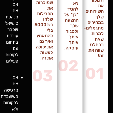
ור
שמוכרות
לא
אם
את
להגיד
את
ותים
החבילות
*כן* על
מנהלת
שלהן
ההצעה
רים
סושיאל
ב5000₪
שלך
לים-
שכבר
בלי
ולסגור
ת
להתאמץ
עובדת
איתך
ואיך גם
בתחום
איתך
לט
את יכולה
עיסקה.
עם
 את
לעשות
לקוחות
את זה.
02
פעילים
0
03
אם
את
מרגישה
משועבדת
ללקוחות
ולא