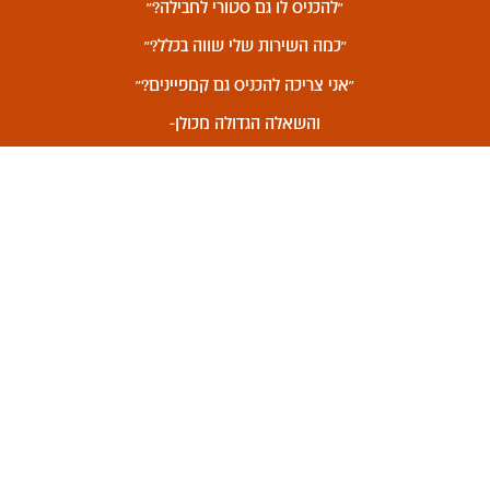
״להכניס לו גם סטורי לחבילה?״
״כמה השירות שלי שווה בכלל?״
״אני צריכה להכניס גם קמפיינים?״
והשאלה הגדולה מכולן-
עסקים בכלל משלמים
סכומים כאלו?