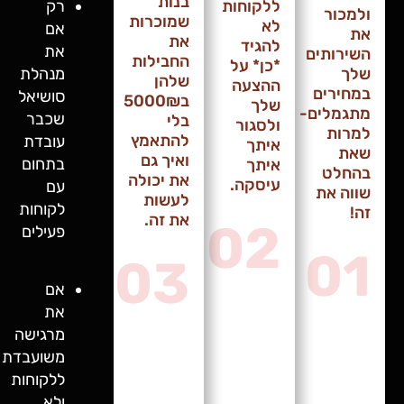
בנות
ללקוחות
רק
ולמכור
שמוכרות
לא
אם
את
את
להגיד
את
השירותים
החבילות
*כן* על
מנהלת
שלך
שלהן
ההצעה
במחירים
סושיאל
ב5000₪
שלך
מתגמלים-
שכבר
בלי
ולסגור
למרות
להתאמץ
עובדת
איתך
שאת
ואיך גם
בתחום
איתך
בהחלט
את יכולה
עיסקה.
עם
שווה את
לעשות
לקוחות
זה!
את זה.
02
פעילים
01
03
אם
את
מרגישה
משועבדת
ללקוחות
ולא